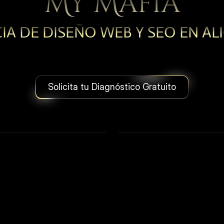
My Mafia
IA DE DISEÑO WEB Y SEO EN AL
Más
clientes.
Más
autoridad.
Sin
perseguirlos.
Solicita tu Diagnóstico Gratuito