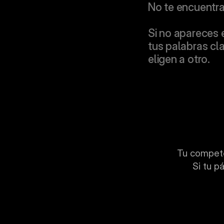
No te encuentr
Si no apareces 
tus palabras cla
eligen a otro.
Tu competen
Si tu p