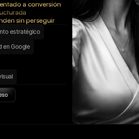
ientado a conversión
ructurada
nden sin perseguir
nto estratégico
ad en Google
isual
eso