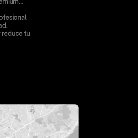
premium…
fesional 
ad.
reduce tu 