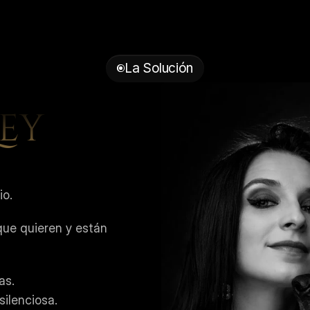
La Solución
ey 
io.
ue quieren y están 
as.
silenciosa.