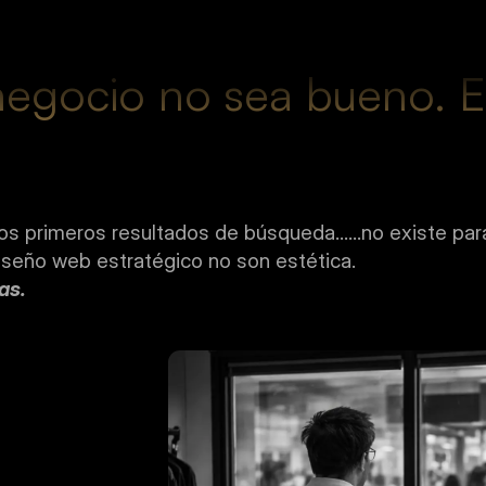
egocio no sea bueno. Es
os primeros resultados de búsqueda……no existe para 
iseño web estratégico no son estética.
as.